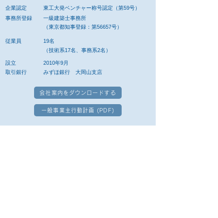
企業認定
東工大発ベンチャー称号認定（第59号）
事務所登録
一級建築士事務所
（東京都知事登録：第56657号）
従業員
19名
（技術系17名、事務系2名）
設立
2010年9月
取引銀行
みずほ銀行 大岡山支店
会社案内をダウンロードする
一般事業主行動計画 (PDF)