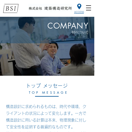
ACCESS
COMPANY
BSIについて
トップ メッセージ
TOP MESSAGE
構造設計に求められるものは、時代や環境、ク
ライアントの状況によって変化します。一方で
構造設計に用いる計算は本来、物理現象に対し
て安全性を証明する普遍的なものです。