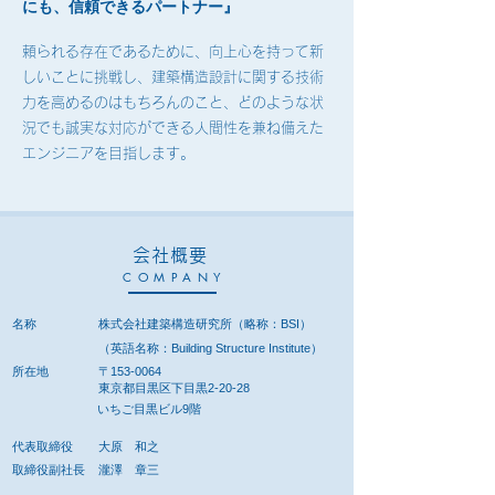
にも、信頼できるパートナー』
頼られる存在であるために、向上心を持って新
しいことに挑戦し、建築構造設計に関する技術
力を高めるのはもちろんのこと、どのような状
況でも誠実な対応ができる人間性を兼ね備えた
エンジニアを目指します。
会社概要
COMPANY
名称
株式会社建築構造研究所（略称：BSI）
（英語名称：Building Structure Institute）
所在地
〒153-0064
東京都目黒区下目黒2-20-28
いちご目黒ビル9階
代表取締役
大原 和之
取締役副社長
瀧澤
章三