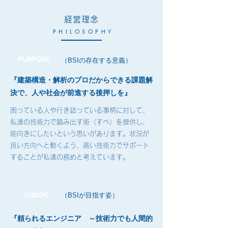
経営理念
PHILOSOPHY
PURPOSE
​（BSIの存在する意義）
『建築構造・解析のプロだからできる課題解
決で、人や社会が前進する後押しを』
困っている人や行き詰っている事柄に対して、
私達の技術力で踏み出す術（すべ）を提供し、
前向きにしたいという思いがあります。状況が
良い方向へと動くよう、高い技術力でサポート
することが私達の務めと考えています。
VISION
​（BSIが目指す姿）
『頼られるエンジニア ～技術力でも人間的