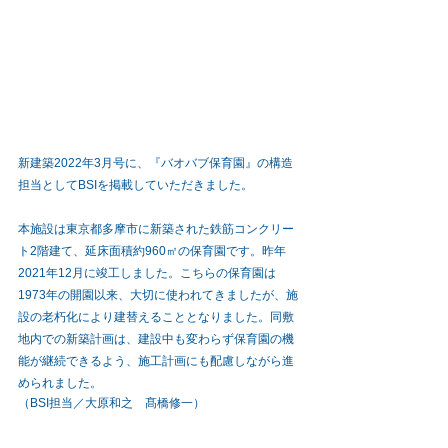
新建築2022年3月号に、『バオバブ保育園』の構造
担当としてBSIを掲載していただきました。
本施設は東京都多摩市に新築された鉄筋コンクリー
ト2階建て、延床面積約960㎡の保育園です。昨年
2021年12月に竣工しました。こちらの保育園は
1973年の開園以来、大切に使われてきましたが、施
設の老朽化により建替えることとなりました。同敷
地内での新築計画は、建設中も変わらず保育園の機
能が継続できるよう、施工計画にも配慮しながら進
められました。
（BSI担当／
大原和之
　髙橋修一）