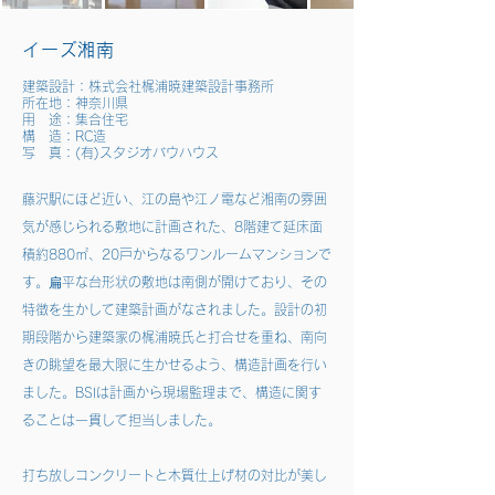
イーズ湘南
建築設計：株式会社梶浦暁建築設計事務所
所在地：神奈川県
用 途：集合住宅
構 造：RC造
写 真：(有)スタジオバウハウス
藤沢駅にほど近い、江の島や江ノ電など湘南の雰囲
気が感じられる敷地に計画された、8階建て延床面
積約880㎡、20戸からなるワンルームマンションで
す。扁平な台形状の敷地は南側が開けており、その
特徴を生かして建築計画がなされました。設計の初
期段階から建築家の梶浦暁氏と打合せを重ね、南向
きの眺望を最大限に生かせるよう、構造計画を行い
ました。BSIは計画から現場監理まで、構造に関す
ることは一貫して担当しました。
打ち放しコンクリートと木質仕上げ材の対比が美し