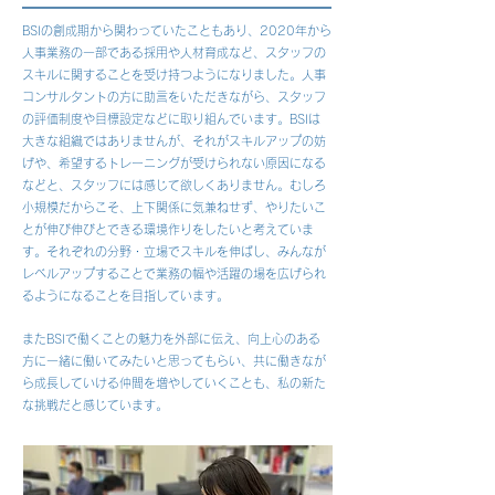
BSIの創成期から関わっていたこともあり、2020年から
人事業務の一部である採用や人材育成など、スタッフの
スキルに関することを受け持つようになりました。人事
コンサルタントの方に助言をいただきながら、スタッフ
の評価制度や目標設定などに取り組んでいます。BSIは
大きな組織ではありませんが、それがスキルアップの妨
げや、希望するトレーニングが受けられない原因になる
などと、スタッフには感じて欲しくありません。むしろ
小規模だからこそ、上下関係に気兼ねせず、やりたいこ
とが伸び伸びとできる環境作りをしたいと考えていま
す。それぞれの分野・立場でスキルを伸ばし、みんなが
レベルアップすることで業務の幅や活躍の場を広げられ
るようになることを目指しています。
またBSIで働くことの魅力を外部に伝え、向上心のある
方に一緒に働いてみたいと思ってもらい、共に働きなが
ら成長していける仲間を増やしていくことも、私の新た
な挑戦だと感じています。