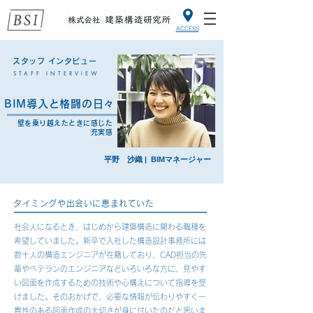
ACCESS
スタッフ インタビュー
STAFF INTERVIEW
BIM導入と格闘の日々
壁を乗り越えたときに感じた
充実感
平野 沙織 | BIMマネージャー
タイミングや出会いに恵まれていた
社会人になるとき、はじめから建築構造に関わる職種を
希望していました。新卒で入社した構造設計事務所には
数十人の構造エンジニアが在籍しており、CAD担当の先
輩やベテランのエンジニアなどいろいろな方に、見やす
い図面を作成するための技術や心構えについて指導を受
けました。そのおかげで、必要な情報が伝わりやすく一
貫性のある図面作成の大切さが身に付いたのだと思いま